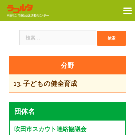
コ
ン
検
テ
索:
ン
ツ
へ
ス
キ
13. 子どもの健全育成
ッ
プ
団体名
吹田市スカウト連絡協議会