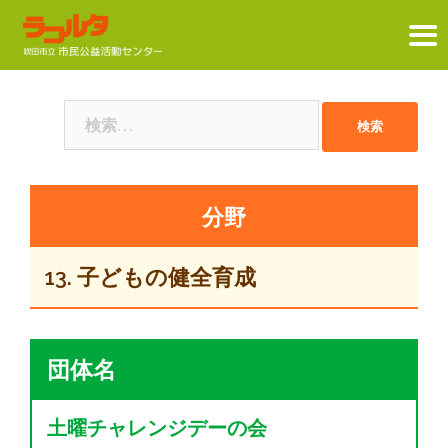
コ
ン
検
テ
索:
ン
ツ
へ
ス
キ
13. 子どもの健全育成
ッ
プ
団体名
土曜チャレンジデーの会