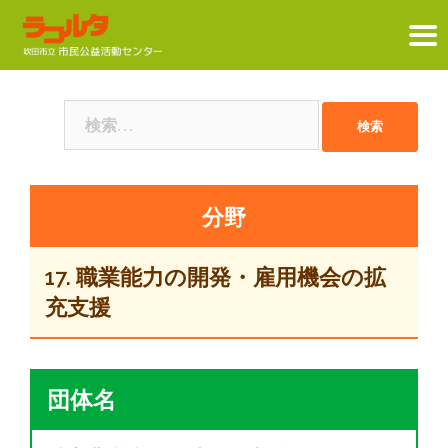
コ
ン
検
テ
索:
ン
ツ
へ
ス
キ
17. 職業能力の開発・雇用機会の拡
ッ
充支援
プ
団体名