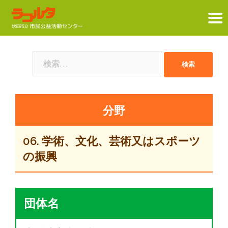
コ
ン
検
テ
索:
ン
ツ
へ
ス
キ
06. 学術、文化、芸術又はスポーツ
ッ
の振興
プ
団体名