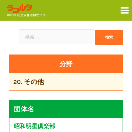
コ
ン
検
テ
索:
ン
ツ
へ
ス
キ
20. その他
ッ
プ
団体名
昭和明星倶楽部