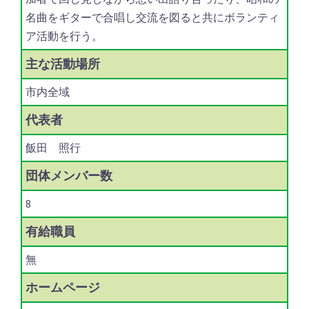
名曲をギターで合唱し交流を図ると共にボランティ
ア活動を行う。
主な
活動場所
市内全域
代表者
飯田 照行
団体
メンバー数
8
有給職員
無
ホーム
ページ