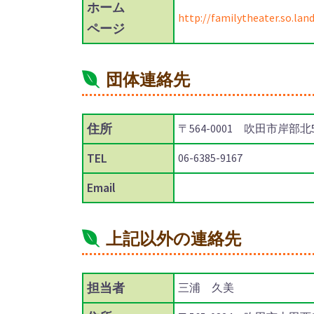
ホーム
http://familytheater.so.lan
ページ
団体連絡先
住所
〒564-0001 吹田市岸部北5-
TEL
06-6385-9167
Email
上記以外の連絡先
担当者
三浦 久美