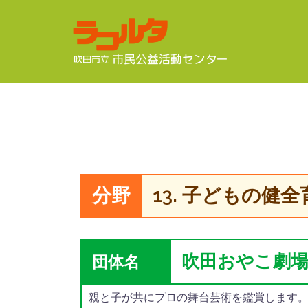
コ
ン
テ
ン
ツ
へ
ス
キ
ッ
プ
13. 子どもの健全
吹田おやこ劇
団体名
親と子が共にプロの舞台芸術を鑑賞します。