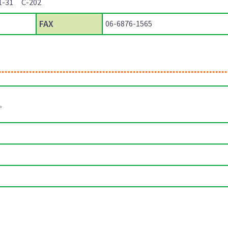
31 C-202
FAX
06-6876-1565
。