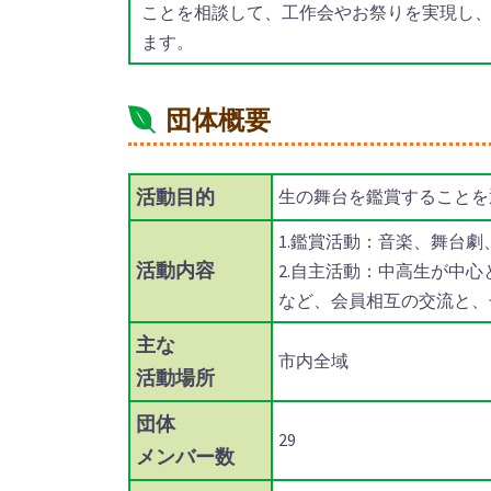
ことを相談して、工作会やお祭りを実現し
ます。
団体概要
活動目的
生の舞台を鑑賞することを
1.鑑賞活動：音楽、舞台
活動内容
2.自主活動：中高生が中
など、会員相互の交流と、
主な
市内全域
活動場所
団体
29
メンバー数