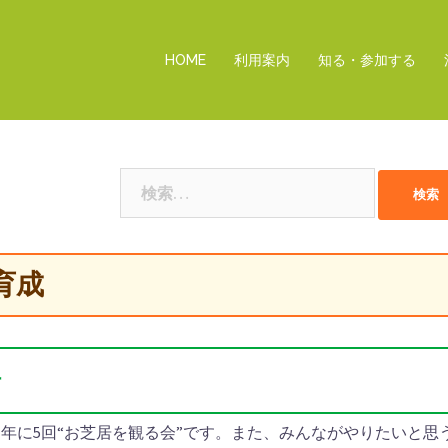
HOME
利用案内
知る・参加する
検
索:
育成
場
年に5回“お芝居を観る会”です。また、みんながやりたいと思