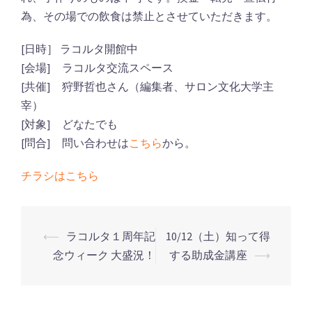
為、その場での飲食は禁止とさせていただきます。
[日時］ ラコルタ開館中
[会場] ラコルタ交流スペース
[共催] 狩野哲也さん（編集者、サロン文化大学主
宰）
[対象] どなたでも
[問合] 問い合わせは
こちら
から。
チラシはこちら
⟵
ラコルタ１周年記
10/12（土）知って得
念ウィーク 大盛況！
する助成金講座
⟶
投
稿
ナ