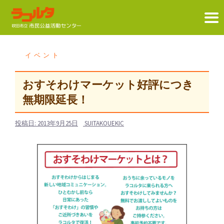
コ
ン
イベント
テ
ン
おすそわけマーケット好評につき
ツ
無期限延長！
へ
ス
投稿日:
2013年9月25日
SUITAKOUEKIC
キ
ッ
プ