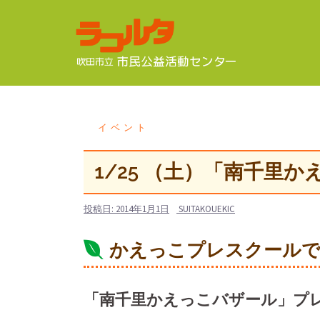
コ
ン
テ
ン
ツ
へ
ス
イベント
キ
ッ
1/25 （土）「南千里
プ
投稿日:
2014年1月1日
SUITAKOUEKIC
かえっこプレスクール
「南千里かえっこバザール」プ