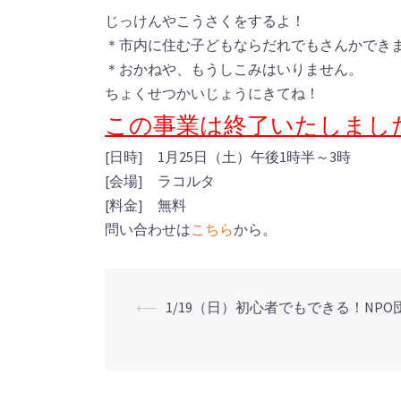
じっけんやこうさくをするよ！
＊市内に住む子どもならだれでもさんかでき
＊おかねや、もうしこみはいりません。
ちょくせつかいじょうにきてね！
この事業は終了いたしまし
[日時] 1月25日（土）午後1時半～3時
[会場] ラコルタ
[料金] 無料
問い合わせは
こちら
から。
⟵
1/19（日）初心者でもできる！NP
投
稿
ナ