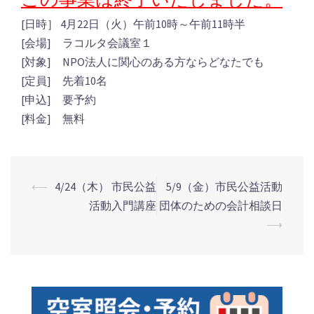
[日時］ 4月22日（火）午前10時～午前11時半
[会場] ラコルタ会議室１
[対象] NPO法人に関心のある方ならどなたでも
[定員] 先着10名
[申込] 要予約
[料金] 無料
⟵
4/24（木） 市民公益
5/9（金）市民公益活動
活動入門講座
団体のための会計相談日
投
⟶
稿
ナ
ビ
ゲ
ー