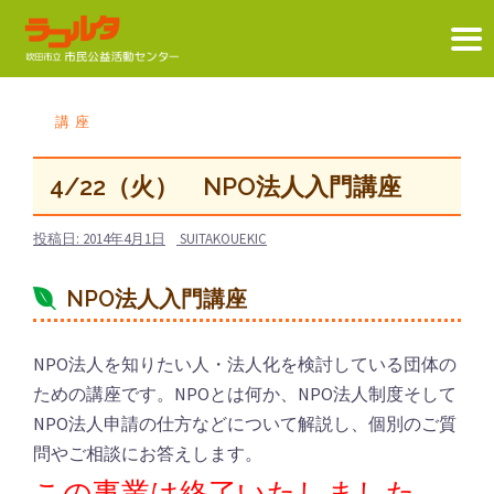
コ
ン
講座
テ
ン
4/22（火） NPO法人入門講座
ツ
へ
投稿日:
2014年4月1日
SUITAKOUEKIC
ス
NPO法人入門講座
キ
ッ
プ
NPO法人を知りたい人・法人化を検討している団体の
ための講座です。NPOとは何か、NPO法人制度そして
NPO法人申請の仕方などについて解説し、個別のご質
問やご相談にお答えします。
この事業は終了いたしました。