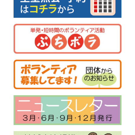
シ
ョ
ン