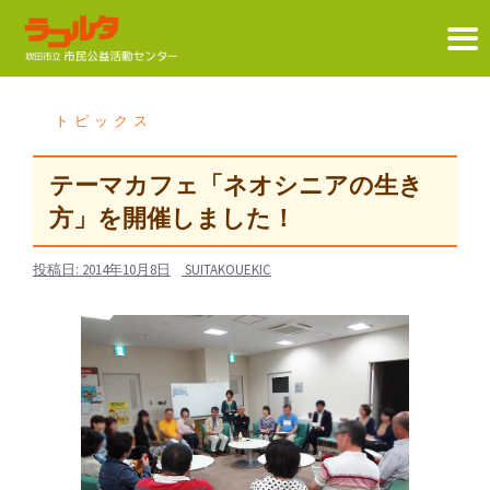
コ
ン
トピックス
テ
ン
テーマカフェ「ネオシニアの生き
ツ
方」を開催しました！
へ
ス
投稿日:
2014年10月8日
SUITAKOUEKIC
キ
ッ
プ