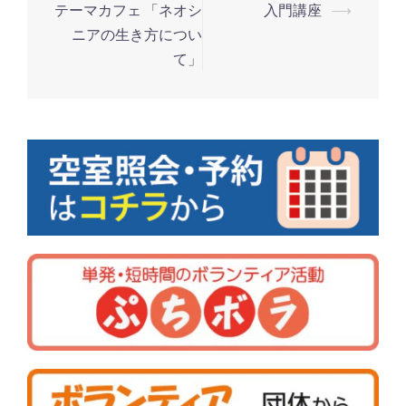
テーマカフェ 「ネオシ
入門講座
⟶
投
ニアの生き方につい
稿
て」
ナ
ビ
ゲ
ー
シ
ョ
ン