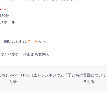
た。
時30分
ンスホール
い。問い合わせは
こちら
から。
ちづくり協会 吹田まち案内人
のおしゃべ
11/22（土）シンポジウム「子どもの貧困について
り会
考える」
⟶