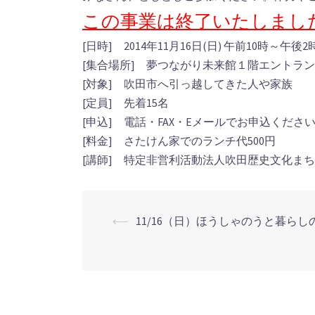
この事業は終了いたしまし
[日時] 2014年11月16日(日) 午前10時～午後2
[集合場所] 夢つながり未来館１階エントラ
[対象] 吹田市へ引っ越してきた人や家族
[定員] 先着15名
[申込] 電話・FAX・Eメールでお申込くださ
[料金] さたけん家でのランチ代500円
[講師] 特定非営利活動法人吹田歴史文化ま
⟵
11/16（日）ほうしゃのうと暮らし
投
稿
ナ
ビ