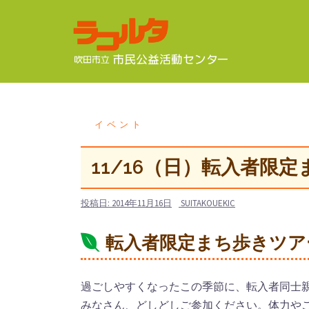
コ
ン
テ
ン
ツ
へ
ス
イベント
キ
ッ
11/16（日）転入者限
プ
投稿日:
2014年11月16日
SUITAKOUEKIC
転入者限定まち歩きツア
過ごしやすくなったこの季節に、転入者同士
みなさん、どしどしご参加ください。体力や