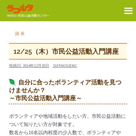
コ
ン
講座
テ
ン
12/25（木）市民公益活動入門講座
ツ
へ
投稿日:
2014年12月25日
SUITAKOUEKIC
ス
自分に合ったボランティア活動を見つ
キ
けませんか？
ッ
～市民公益活動入門講座～
プ
ボランティアや地域活動をしたい方、市民公益活動に
ついて知りたい方が対象です。
数名から10名以内程度の少人数で、ボランティアや