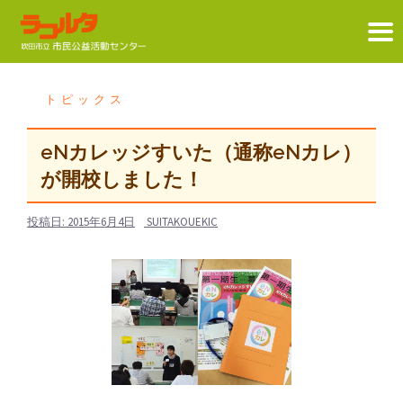
コ
ン
トピックス
テ
ン
eNカレッジすいた（通称eNカレ）
ツ
が開校しました！
へ
ス
投稿日:
2015年6月4日
SUITAKOUEKIC
キ
ッ
プ