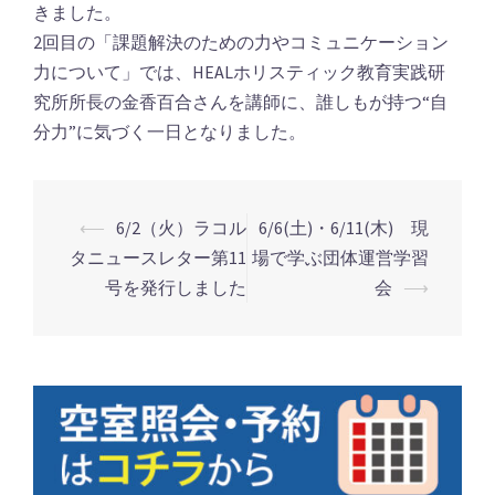
きました。
2回目の「課題解決のための力やコミュニケーション
力について」では、HEALホリスティック教育実践研
究所所長の金香百合さんを講師に、誰しもが持つ“自
分力”に気づく一日となりました。
⟵
6/2（火）ラコル
6/6(土)・6/11(木) 現
タニュースレター第11
場で学ぶ団体運営学習
投
号を発行しました
会
⟶
稿
ナ
ビ
ゲ
ー
シ
ョ