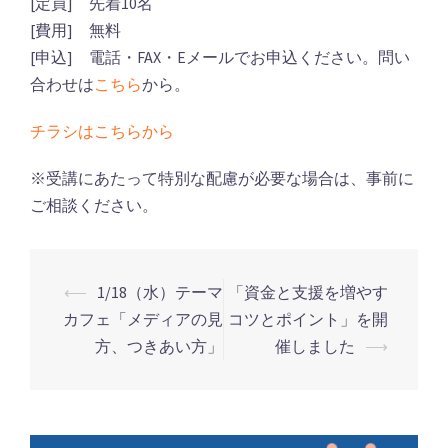
[定員] 先着10名
[費用] 無料
[申込] 電話・FAX・Eメールでお申込ください。問い
合わせは
こちら
から。
チラシはこちらから
※受講にあたって特別な配慮が必要な場合は、事前に
ご相談ください。
⟵
1/18（水）テーマ
「資金と支援を増やす
カフェ「メディアの見
コツとポイント」を開
投
方、つきあい方」
催しました
⟶
稿
ナ
ビ
ゲ