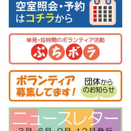
ー
シ
ョ
ン