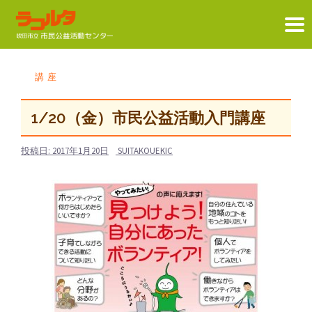
コ
ン
講座
テ
ン
1/20（金）市民公益活動入門講座
ツ
へ
投稿日:
2017年1月20日
SUITAKOUEKIC
ス
キ
ッ
プ