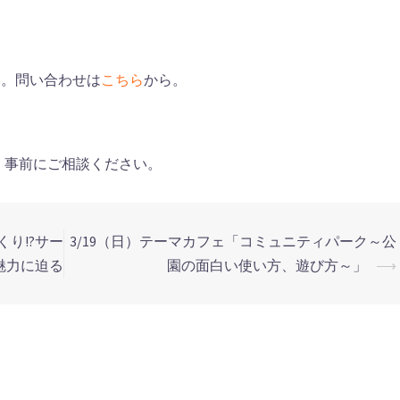
い。問い合わせは
こちら
から。
、事前にご相談ください。
くり!?サー
3/19（日）テーマカフェ「コミュニティパーク～公
魅力に迫る
園の面白い使い方、遊び方～」
⟶