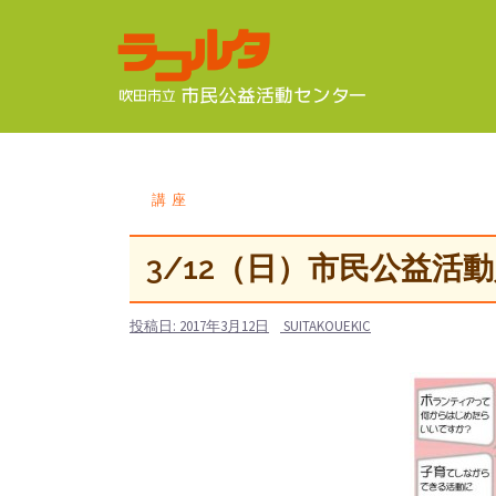
コ
ン
テ
ン
ツ
へ
ス
講座
キ
ッ
3/12（日）市民公益活
プ
投稿日:
2017年3月12日
SUITAKOUEKIC