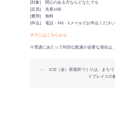
[対象] 関心のある方ならどなたでも
[定員] 先着10名
[費用] 無料
[申込] 電話・FAX・Eメールでお申込くださ
チラシはこちらから
※受講にあたって特別な配慮が必要な場合は
⟵
3/10（金）居場所づくりは、まちづ
投
ドプレイスの
稿
ナ
ビ
ゲ
ー