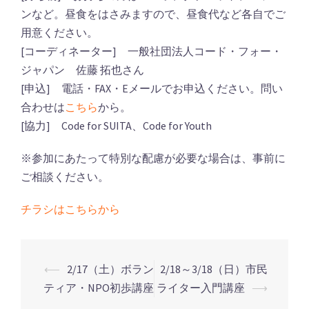
ンなど。昼食をはさみますので、昼食代など各自でご
用意ください。
[コーディネーター] 一般社団法人コード・フォー・
ジャパン 佐藤 拓也さん
[申込] 電話・FAX・Eメールでお申込ください。問い
合わせは
こちら
から。
[協力] Code for SUITA、Code for Youth
※参加にあたって特別な配慮が必要な場合は、事前に
ご相談ください。
チラシはこちらから
⟵
2/17（土）ボラン
2/18～3/18（日）市民
ティア・NPO初歩講座
ライター入門講座
⟶
投