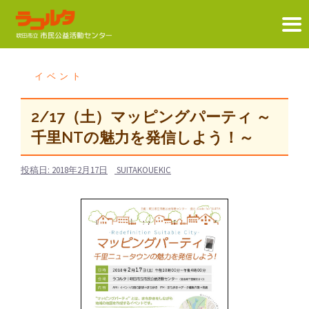
コ
ン
イベント
テ
ン
2/17（土）マッピングパーティ ～
ツ
千里NTの魅力を発信しよう！～
へ
ス
投稿日:
2018年2月17日
SUITAKOUEKIC
キ
ッ
プ