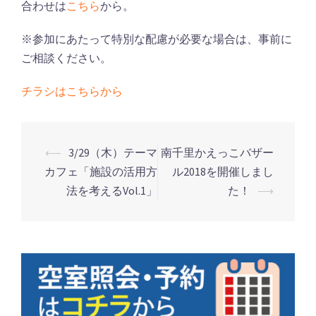
合わせは
こちら
から。
※参加にあたって特別な配慮が必要な場合は、事前に
ご相談ください。
チラシはこちらから
⟵
3/29（木）テーマ
南千里かえっこバザー
カフェ「施設の活用方
ル2018を開催しまし
投
法を考えるVol.1」
た！
⟶
稿
ナ
ビ
ゲ
ー
シ
ョ