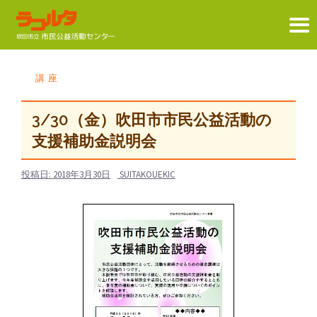
コ
ン
講座
テ
ン
3/30（金）吹田市市民公益活動の
ツ
支援補助金説明会
へ
ス
投稿日:
2018年3月30日
SUITAKOUEKIC
キ
ッ
プ