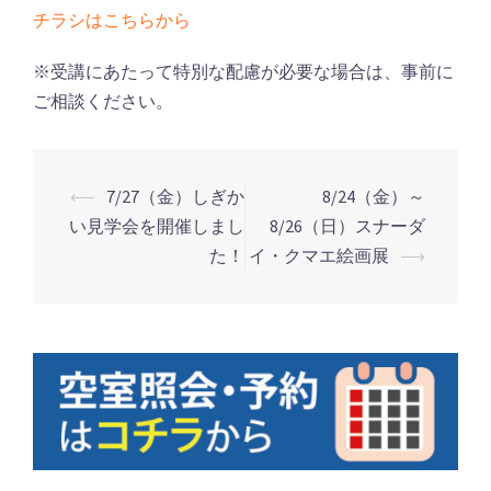
チラシはこちらから
※受講にあたって特別な配慮が必要な場合は、事前に
ご相談ください。
⟵
7/27（金）しぎか
8/24（金）～
い見学会を開催しまし
8/26（日）スナーダ
投
た！
イ・クマエ絵画展
⟶
稿
ナ
ビ
ゲ
ー
シ
ョ
ン