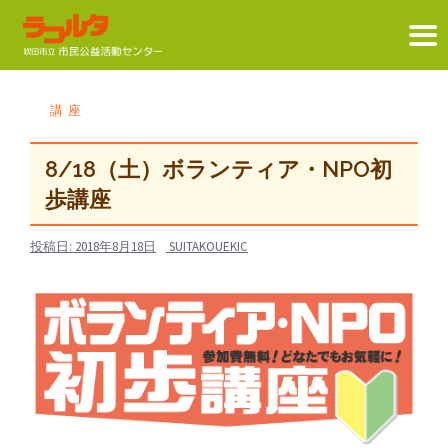
コ
ン
講座
テ
ン
8/18（土）ボランティア・NPO初
ツ
歩講座
へ
ス
投稿日:
2018年8月18日
SUITAKOUEKIC
キ
ッ
プ