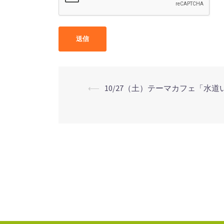
⟵
10/27（土）テーマカフェ「水
投
稿
ナ
ビ
ゲ
ー
シ
ョ
ン