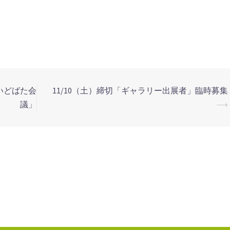
道いどばた会
11/10（土）締切「ギャラリー出展者」臨時募集
議」
⟶