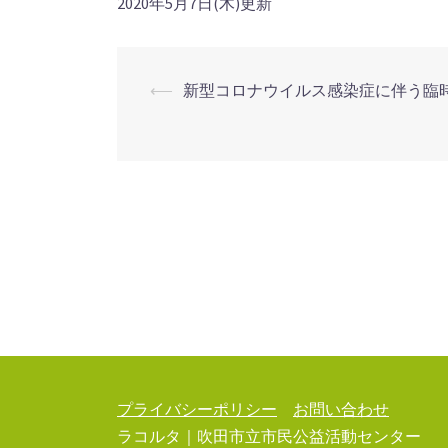
2020年5月7日(木)更新
⟵
新型コロナウイルス感染症に伴う臨
投
稿
ナ
ビ
ゲ
ー
シ
ョ
ン
プライバシーポリシー
お問い合わせ
ラコルタ｜吹田市立市民公益活動センター