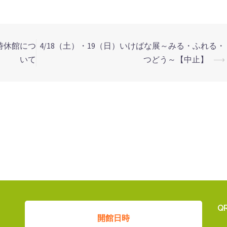
時休館につ
4/18（土）・19（日）いけばな展～みる・ふれる・
いて
つどう～【中止】
⟶
Q
開館日時