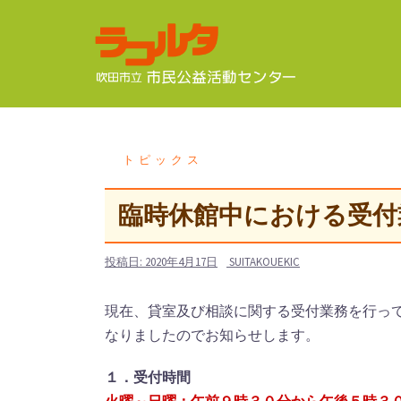
コ
ン
テ
ン
ツ
へ
ス
トピックス
キ
ッ
臨時休館中における受付
プ
投稿日:
2020年4月17日
SUITAKOUEKIC
現在、貸室及び相談に関する受付業務を行っ
なりましたのでお知らせします。
１．受付時間