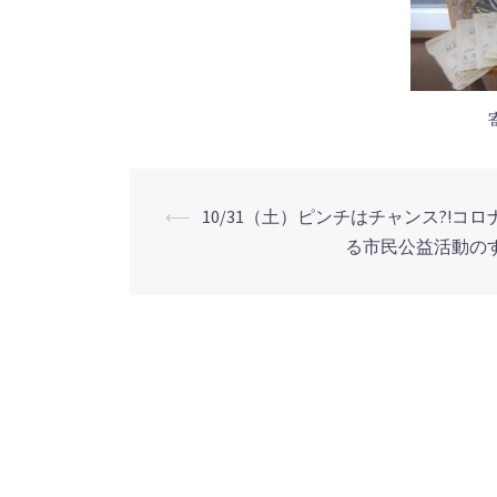
⟵
10/31（土）ピンチはチャンス?!コ
投
る市民公益活動の
稿
ナ
ビ
ゲ
ー
シ
ョ