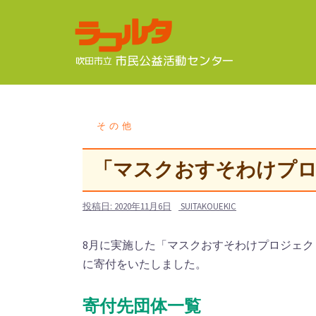
コ
ン
テ
ン
ツ
へ
ス
その他
キ
ッ
「マスクおすそわけプロ
プ
投稿日:
2020年11月6日
SUITAKOUEKIC
8月に実施した「マスクおすそわけプロジェク
に寄付をいたしました。
寄付先団体一覧