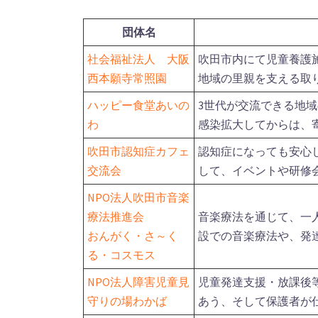
団体名
社会福祉法人 大阪
吹田市内にて児童養護
西本願寺常照園
地域の里親を支える取
ハッピー食堂あいの
3世代が交流できる地
わ
感染拡大してからは、
吹田市認知症カフェ
認知症になっても安心
交流会
して、イベントや研修
NPO法人吹田市音楽
療法推進会
音楽療法を通じて、一
おんがく・さ～く
設での音楽療法や、発
る・コスモス
NPO法人障害児童見
児童発達支援・放課後
守りの場わかば
あう、そして保護者が