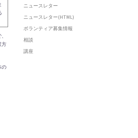
ま
ニュースレター
る
ニュースレター(HTML)
ボランティア募集情報
で、
相談
双方
講座
体の