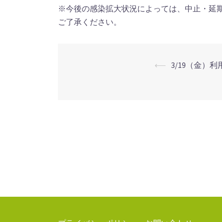
※今後の感染拡大状況によっては、中止・延
ご了承ください。
⟵
3/19（金）
投
稿
ナ
ビ
ゲ
ー
シ
ョ
ン