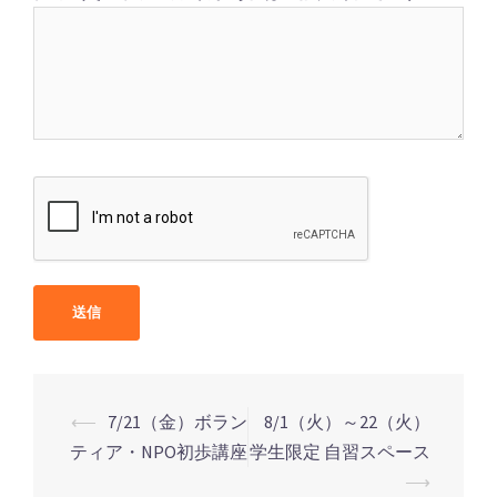
⟵
7/21（金）ボラン
8/1（火）～22（火）
ティア・NPO初歩講座
学生限定 自習スペース
投
⟶
稿