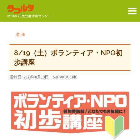
コ
ン
講座
テ
ン
8/19（土）ボランティア・NPO初
ツ
歩講座
へ
ス
投稿日:
2023年8月19日
SUITAKOUEKIC
キ
ッ
プ