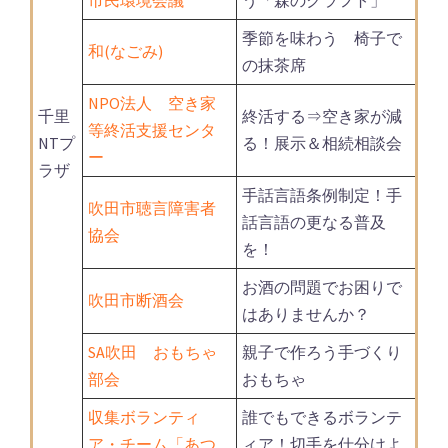
市民環境会議
う「森のクラフト」
季節を味わう 椅子で
和(なごみ)
の抹茶席
NPO法人 空き家
千里
終活する⇒空き家が減
等終活支援センタ
NTプ
る！展示＆相続相談会
ー
ラザ
手話言語条例制定！手
吹田市聴言障害者
話言語の更なる普及
協会
を！
お酒の問題でお困りで
吹田市断酒会
はありませんか？
SA吹田 おもちゃ
親子で作ろう手づくり
部会
おもちゃ
収集ボランティ
誰でもできるボランテ
ア・チーム「あつ
ィア！切手を仕分けよ