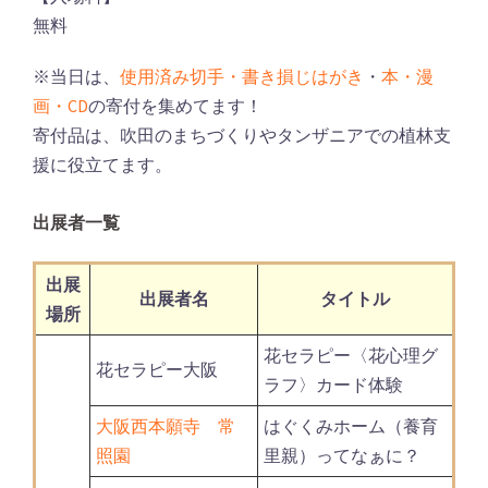
無料
※当日は、
使用済み切手・書き損じはがき
・
本・漫
画・CD
の寄付を集めてます！
寄付品は、吹田のまちづくりやタンザニアでの植林支
援に役立てます。
出展者一覧
出展
出展者名
タイトル
場所
花セラピー〈花心理グ
花セラピー大阪
ラフ〉カード体験
大阪西本願寺 常
はぐくみホーム（養育
照園
里親）ってなぁに？