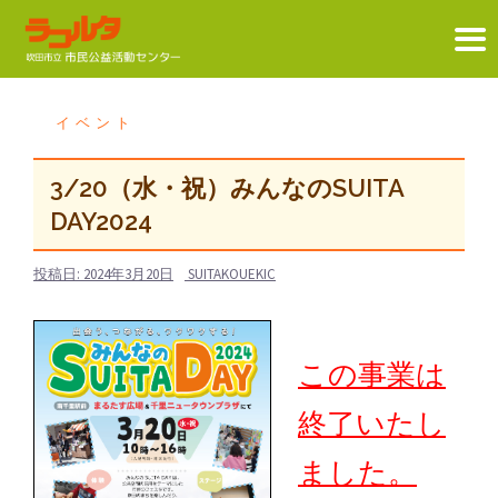
コ
ン
イベント
テ
ン
3/20（水・祝）みんなのSUITA
ツ
DAY2024
へ
ス
投稿日:
2024年3月20日
SUITAKOUEKIC
キ
ッ
プ
この事業は
終了いたし
ました。