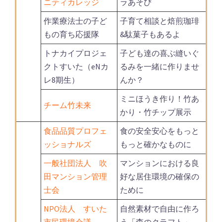
ニティカレッジ
ラあそび
作業療法士の子ど
子育て相談と焙煎珈琲
もの育ち応援隊
&駄菓子もあるよ
トナカイプロジェ
子ども達の喜ぶ縫いぐ
クトすいた（eNカ
るみを一緒に作りませ
レ8期生）
んか？
ミニほうき作り！竹あ
チーム竹未来
かり・竹チップ展示
食品品質プロフェ
食の安全安心をもっと
ッショナルズ
もっと確かなものに
一般社団法人 吹
マンションにおける良
田マンション管理
好な居住環境の確保の
士会
ために
NPO法人 すいた
自然素材で自由に作ろ