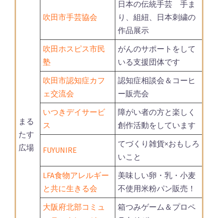
日本の伝統手芸 手ま
吹田市手芸協会
り、組紐、日本刺繍の
作品展示
吹田ホスピス市民
がんのサポートをして
塾
いる支援団体です
吹田市認知症カフ
認知症相談会＆コーヒ
ェ交流会
ー販売会
いつきデイサービ
障がい者の方と楽しく
まる
ス
創作活動をしています
たす
てづくり雑貨×おもしろ
広場
FUYUNIRE
いこと
LFA食物アレルギー
美味しい卵・乳・小麦
と共に生きる会
不使用米粉パン販売！
大阪府北部コミュ
箱つみゲーム＆プロペ