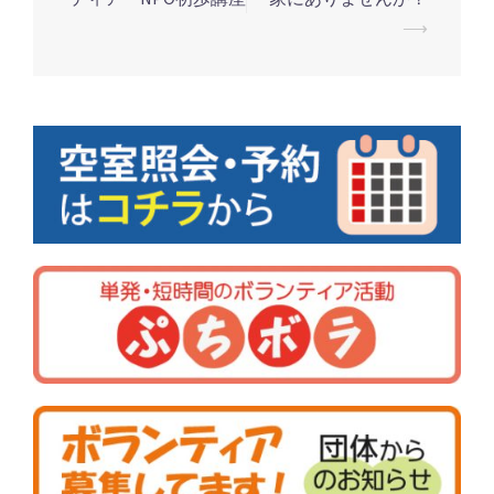
投
⟶
稿
ナ
ビ
ゲ
ー
シ
ョ
ン