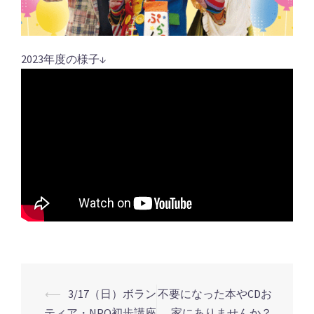
2023年度の様子↓
⟵
3/17（日）ボラン
不要になった本やCDお
ティア・NPO初歩講座
家にありませんか？