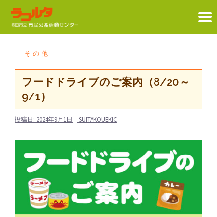
コ
ン
その他
テ
ン
フードドライブのご案内（8/20～
ツ
9/1）
へ
ス
投稿日:
2024年9月1日
SUITAKOUEKIC
キ
ッ
プ