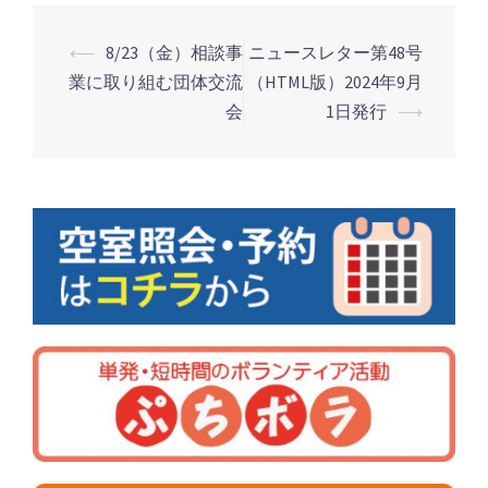
⟵
8/23（金）相談事
ニュースレター第48号
業に取り組む団体交流
（HTML版）2024年9月
投
会
1日発行
⟶
稿
ナ
ビ
ゲ
ー
シ
ョ
ン