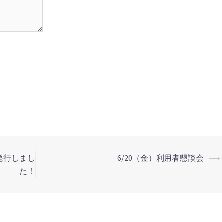
発行しまし
6/20（金）利用者懇談会
⟶
た！