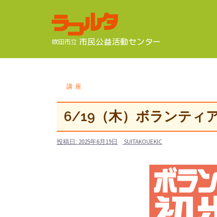
コ
ン
テ
ン
ツ
へ
ス
講座
キ
ッ
6/19（木）ボランティ
プ
投稿日:
2025年6月19日
SUITAKOUEKIC