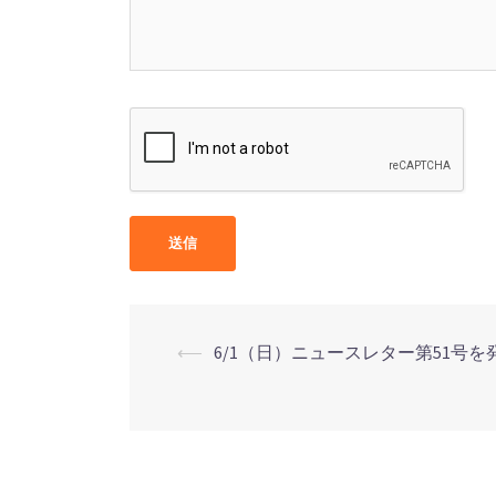
⟵
6/1（日）ニュースレター第51号を
投
稿
ナ
ビ