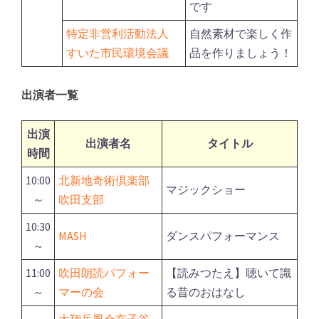
です
特定非営利活動法人
自然素材で楽しく作
すいた市民環境会議
品を作りましょう！
出演者一覧
出演
出演者名
タイトル
時間
10:00
北新地奇術倶楽部
マジックショー
～
吹田支部
10:30
MASH
ダンスパフォーマンス
～
11:00
吹田朗読パフォー
【読みつたえ】聴いて識
～
マーの会
る昔のおはなし
大翔岳風会亥子谷