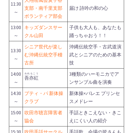
11:30
支部・南千里支部
届け 詩吟の和の心
～
ボランティア部会
13:00
キッズダンスサー
子供も大人も、あなたも
～
クル山田
踊っちゃおう！！
シニア世代が楽し
沖縄伝統空手・古武道演
13:30
む沖縄伝統空手稽
武とシニアのための基本
～
古所
技
14:00
3種類のハーモニカでア
われもこう
吾亦紅
～
ンサンブル曲を演奏
14:30
プティ・パ 新体操
新体操×バレエ プリンセ
～
クラブ
スメドレー
15:00
吹田市聴言障害者
手話ときこえない・きこ
～
協会
えにくい人の紹介
15:30
吹田手話サークル
手話歌、会場の皆さんも