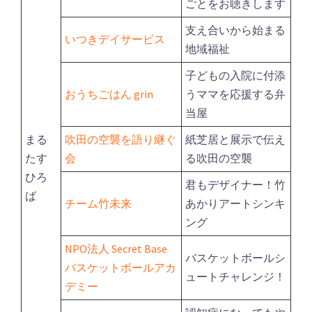
ごとをお聴きします
支え合いから始まる
いつきデイサービス
地域福祉
子どもの入院に付添
おうちごはん grin
うママを応援する弁
当屋
まる
吹田の空襲を語り継ぐ
紙芝居と展示で伝え
たす
会
る吹田の空襲
ひろ
君もデザイナー！竹
ば
チーム竹未来
あかりアートシンキ
ング
NPO法人 Secret Base
バスケットボールシ
バスケットボールアカ
ュートチャレンジ！
デミー