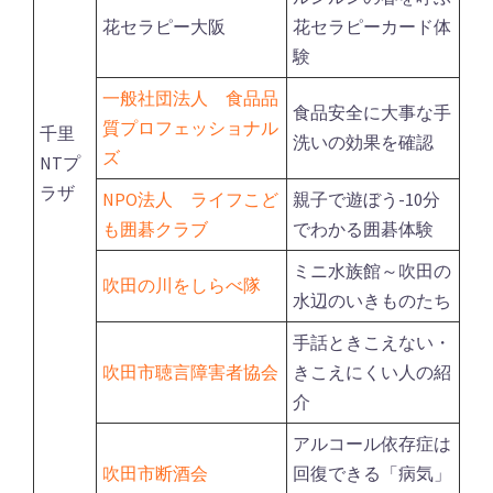
花セラピー大阪
花セラピーカード体
験
一般社団法人 食品品
食品安全に大事な手
質プロフェッショナル
千里
洗いの効果を確認
ズ
NTプ
ラザ
NPO法人 ライフこど
親子で遊ぼう-10分
も囲碁クラブ
でわかる囲碁体験
ミニ水族館～吹田の
吹田の川をしらべ隊
水辺のいきものたち
手話ときこえない・
吹田市聴言障害者協会
きこえにくい人の紹
介
アルコール依存症は
吹田市断酒会
回復できる「病気」