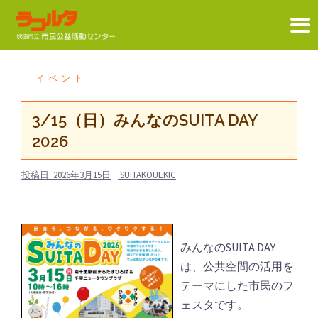
コ
ン
イベント
テ
ン
3/15（日）みんなのSUITA DAY
ツ
2026
へ
ス
投稿日:
2026年3月15日
SUITAKOUEKIC
キ
ッ
プ
みんなのSUITA DAY
は、公共空間の活用を
テーマにした市民のフ
ェスタです。