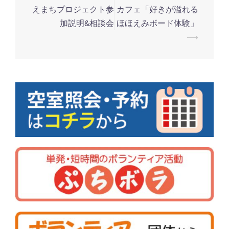
えまちプロジェクト参
カフェ「好きが溢れる
投
加説明&相談会
ほほえみボード体験」
稿
⟶
ナ
ビ
ゲ
ー
シ
ョ
ン