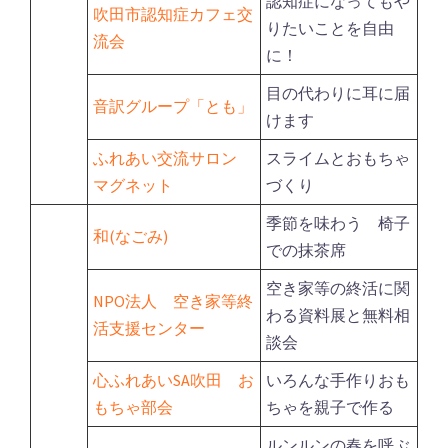
認知症になってもや
吹田市認知症カフェ交
りたいことを自由
流会
に！
目の代わりに耳に届
音訳グループ「とも」
けます
ふれあい交流サロン
スライムとおもちゃ
マグネット
づくり
季節を味わう 椅子
和(なごみ)
での抹茶席
空き家等の終活に関
NPO法人 空き家等終
わる資料展と無料相
活支援センター
談会
心ふれあいSA吹田 お
いろんな手作りおも
もちゃ部会
ちゃを親子で作る
ルンルンの春を呼ぶ