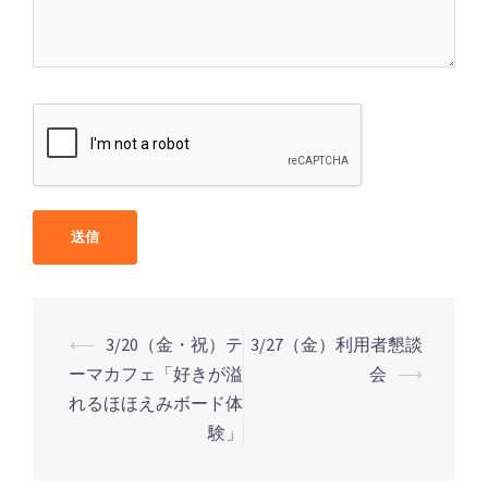
⟵
3/20（金・祝）テ
3/27（金）利用者懇談
ーマカフェ「好きが溢
会
⟶
投
れるほほえみボード体
稿
験」
ナ
ビ