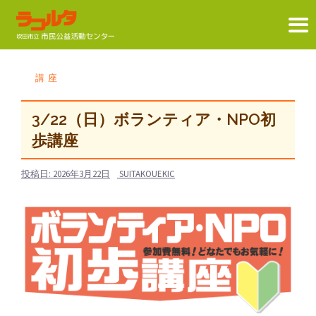
コ
ン
講座
テ
ン
3/22（日）ボランティア・NPO初
ツ
歩講座
へ
ス
投稿日:
2026年3月22日
SUITAKOUEKIC
キ
ッ
プ