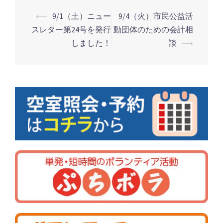
⟵
9/1（土）ニュー
9/4（火）市民公益活
スレター第24号を発行
動団体のための会計相
投
しました！
談
⟶
稿
ナ
ビ
ゲ
ー
シ
ョ
ン