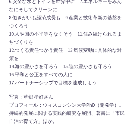
6.安全な水とトイレを世界中に 7.エネルギーをみん
なにそしてクリーンに
8.働きがいも経済成長も 9.産業と技術革新の基盤を
つくろう
10.人や国の不平等をなくそう 11.住み続けられるま
ちづくりを
12.つくる責任つかう責任 13.気候変動に具体的な対
策を
14.海の豊かさを守ろう 15.陸の豊かさも守ろう
16.平和と公正をすべての人に
17.パートナーシップで目標を達成しよう
写真：草郷 孝好さん
プロフィール：ウィスコンシン大学PhD（開発学）。
持続的発展に関する実践的研究を展開、著書に「市民
自治の育て方」ほか。