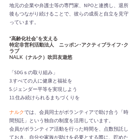
地元の企業や弁護士等の専門家、NPOと連携し、退所
後もつながり続けることで、彼らの成長と自立を見守
っています。
“高齢化社会”を支える
特定非営利活動法人 ニッポン･アクティブライフ･ク
ラブ
NALK（ナルク）吹田友遊悠
「SDGｓの取り組み」
3.すべての人に健康と福祉を
5.ジェンダー平等を実現しよう
11.住み続けられるまちづくりを
ナルク
では、会員同士がボランティアで助け合う「時
間預託」という独自の制度を活用しています。
会員がボランティア活動を行った時間を、点数預託し
ておき、自分や家族が助けを必要とする際に、貯めた