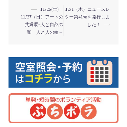
⟵
11/26(土)・
12/1（木）ニュースレ
11/27（日）アートの
ター第41号を発行しま
投
共縁展~人と自然の
した！
⟶
稿
和 人と人の輪～
ナ
ビ
ゲ
ー
シ
ョ
ン