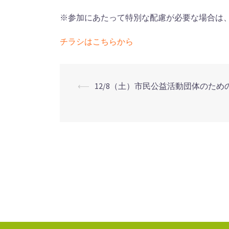
※参加にあたって特別な配慮が必要な場合は
チラシはこちらから
⟵
12/8（土）市民公益活動団体のため
投
稿
ナ
ビ
ゲ
ー
シ
ョ
ン