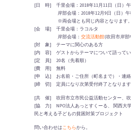
[日 時] 千里会場：2018年11月11日（日）午後
岸部会場：2018年12月9日（日）午後 1
※両会場とも同じ内容となります
[会 場] 千里会場：ラコルタ
岸部会場：
交流活動館
(吹田市岸部中
[対 象] テーマに関心のある方
[内 容] ゲストからテーマについて語って
[定 員] 20名（先着順）
[費 用] 無料
[申 込] お名前・ご住所（町名まで）・連
[締 切] 定員になり次第受付終了となります
[共 催] 吹田市立市民公益活動センター、
[協 力] NPO法人あっとすくーる、 関西
民と考える子どもの貧困対策プロジェクト
問い合わせは
こちら
から。