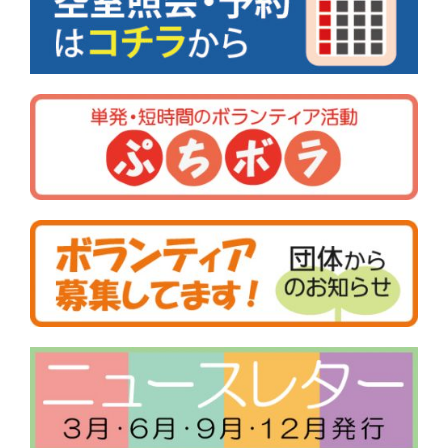
シ
ョ
ン