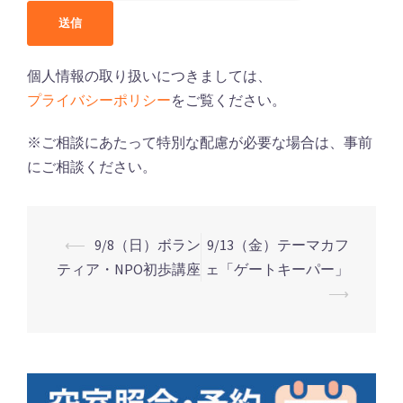
個人情報の取り扱いにつきましては、
プライバシーポリシー
をご覧ください。
※ご相談にあたって特別な配慮が必要な場合は、事前
にご相談ください。
⟵
9/8（日）ボラン
9/13（金）テーマカフ
ティア・NPO初歩講座
ェ「ゲートキーパー」
投
⟶
稿
ナ
ビ
ゲ
ー