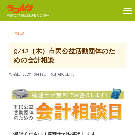
コ
ン
相談
テ
ン
9/12（木）市民公益活動団体のた
ツ
めの会計相談
へ
ス
投稿日:
2019年9月12日
SUITAKOUEKIC
キ
ッ
プ
ご相談ください！税理士がお答えします。