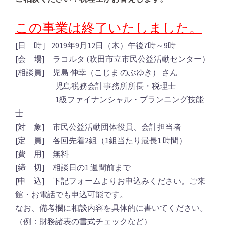
この事業は終了いたしました。
[日 時］ 2019年9月12日（木）午後7時～9時
[会 場] ラコルタ (吹田市立市民公益活動センター）
[相談員] 児島 伸幸（こじま のぶゆき） さん
児島税務会計事務所所長・税理士
1級ファイナンシャル・プランニング技能
士
[対 象] 市民公益活動団体役員、会計担当者
[定 員] 各回先着2組（1組当たり最長1 時間）
[費 用] 無料
[締 切] 相談日の1 週間前まで
[申 込] 下記フォームよりお申込みください。ご来
館・お電話でも申込可能です。
なお、備考欄に相談内容を具体的に書いてください。
（例：財務諸表の書式チェックなど）