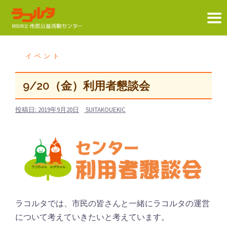
コ
ン
イベント
テ
ン
9/20（金）利用者懇談会
ツ
へ
投稿日:
2019年9月20日
SUITAKOUEKIC
ス
キ
ッ
プ
ラコルタでは、市民の皆さんと一緒にラコルタの運営
について考えていきたいと考えています。