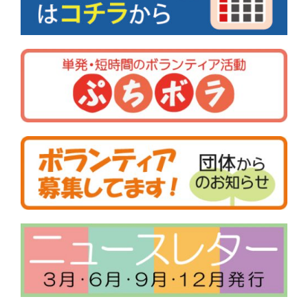
シ
ョ
ン