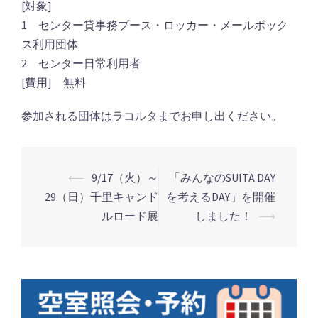
[対象]
1 センター貸事務ブース・ロッカー・メールボック
ス利用団体
2 センター日常利用者
[費用] 無料
参加される団体はラコルタまでお申し出ください。
⟵
9/17（火）～
「みんなのSUITA DAY
29（日）千里キャンド
を考えるDAY」を開催
投
ルロード展
しました！
⟶
稿
ナ
ビ
ゲ
ー