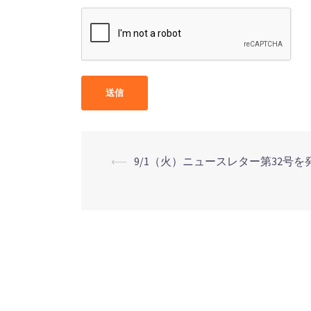
⟵
9/1（火）ニュースレター第32号を
投
稿
ナ
ビ
ゲ
ー
シ