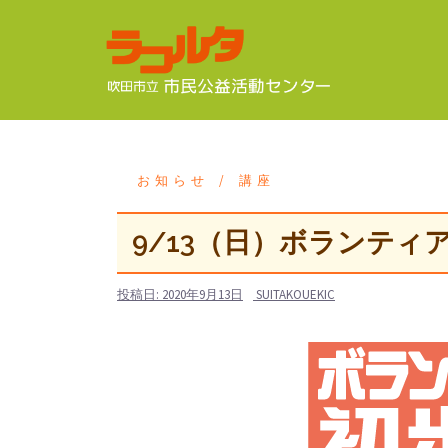
コ
ン
テ
ン
ツ
へ
ス
お知らせ
講座
キ
ッ
9/13（日）ボランティ
プ
投稿日:
2020年9月13日
SUITAKOUEKIC