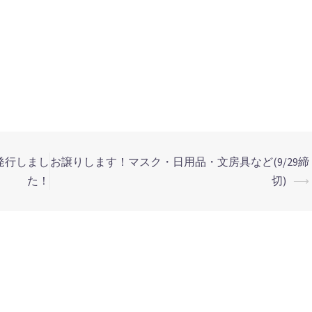
発行しまし
お譲りします！マスク・日用品・文房具など(9/29締
た！
切)
⟶